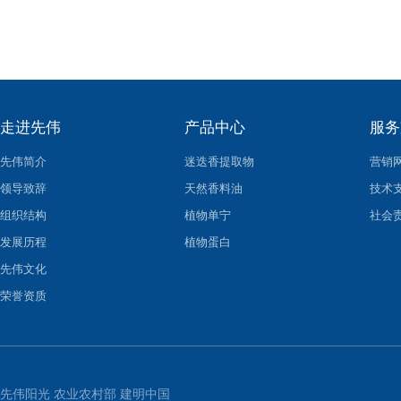
走进先伟
产品中心
服务
先伟简介
迷迭香提取物
营销
领导致辞
天然香料油
技术
组织结构
植物单宁
社会
发展历程
植物蛋白
先伟文化
荣誉资质
先伟阳光
农业农村部
建明中国