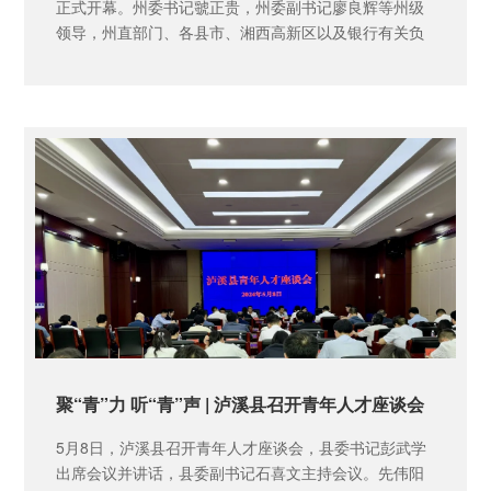
正式开幕。州委书记虢正贵，州委副书记廖良辉等州级
领导，州直部门、各县市、湘西高新区以及银行有关负
责人参加现场会。
聚“青”力 听“青”声 | 泸溪县召开青年人才座谈会
5月8日，泸溪县召开青年人才座谈会，县委书记彭武学
出席会议并讲话，县委副书记石喜文主持会议。先伟阳